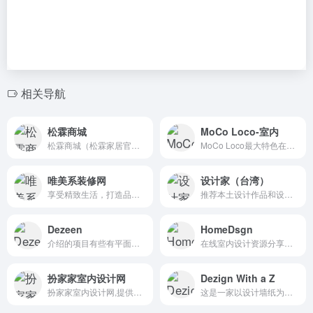
相关导航
松霖商城
MoCo Loco-室内
松霖商城（松霖家居官方网站），直营松霖家居公司旗下所有产品，包括松霖卫浴、松霖橱柜、松霖家具、松霖家居用品及家庭智能产品，同时提供松霖客户服务及售后支持。松霖家居是连接人与致品生活的产品品牌及生态品牌。
MoCo Loco最大特色在于其发布的设计和艺术资讯信息及视觉图片。
唯美系装修网
设计家（台湾）
享受精致生活，打造品位家居。顶尖设计师精选全球创意家居产品，为您提供精美图片展示与产品 导购服务。唯美系网让您的家居生活更有样。
推荐本土设计作品和设计师，如果你喜欢台式简约风格，那它很对你胃口。漂亮家居雜誌延伸之網站品牌，近20萬張完整的室內設計裝潢圖片、大量裝修與室內設計資料庫可供搜尋，提供最精準、快速找室內設計師的配對服務，買家具、看廚房衛浴設...
Dezeen
HomeDsgn
介绍的项目有些有平面图等的图纸，对于空间规划上能够更全面的理解。
在线室内设计资源分享网，一个公寓和室内设计的在线杂志网站。An inspiring magazine featuring the most stunning interior design and contemporary homes the world has seen.
扮家家室内设计网
Dezign With a Z
扮家家室内设计网,提供业内顶尖的效果图作品，设计案例，室内设计教程，3dmax模型，设计书籍等，学室内设计必上的综合性网站
这是一家以设计墙纸为主公司，需要墙纸的小伙伴们，看这里。Choose from 100's of designs or have custom wall decals made to your specifications. We are your one stop sign shop for wall decals, stickers, wall murals & more!