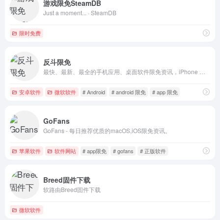
游戏限免SteamDB
Just a moment... · SteamDB
限时免费
反斗限免
最快、最新、最全的手机应用、桌面软件限免资讯，iPhone 限免、Mac 限免通通不错过。
安卓软件
微软软件
# Android
# android 限免
# app 限免
GoFans
GoFans - 每日推荐优质的macOS,iOS限免资讯。
苹果软件
软件网站
# app限免
# gofans
# 正版软件
Breed固件下载
软路由Breed固件下载
微软软件