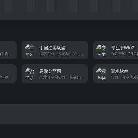
中国红客联盟
专注于Win7 
最快、最新、最全的手机应用、桌面软件限免资讯，iPhone 限免、Mac 限免通通不错过。
遇事而出，凡是与中国过不去的，我们就下山；凡是要损害中华民族利益的，我们将出动
吾爱分享网
壹米软件
黑域基地专注于破解软件,破解游戏下载,提供最新52破解版软件,游戏破解版、致力于用心打造一个专业安全的软件下载站、以及技术教程分享基地!
吾爱分享网致力于免费分享最新的影视资源、优质的学习资料、精品软件资源、优质电子书资源等，做大家都喜爱的资源网站！