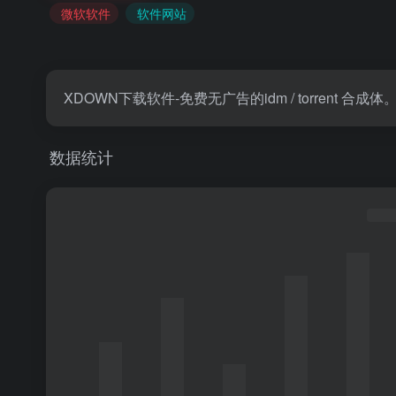
微软软件
软件网站
XDOWN下载软件-免费无广告的idm / torrent 合成体。
数据统计