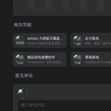
相关导航
adobe 大师版天翼盘更新地址-vposy
反斗限免
adobe 大师版天翼盘更新地址-vposy
精品绿色便携软件
黑域基地
PortableSoft · 追求绿色便携理念，打造清爽干净系统！
暂无评论