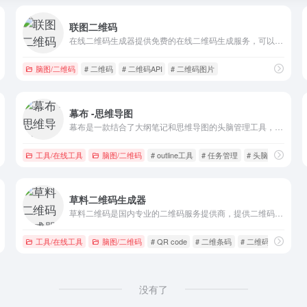
联图二维码
在线二维码生成器提供免费的在线二维码生成服务，可以把电子名片、文本、wifi网络、电子邮件、短信、电话号码、网址等信息生成对应的二维码图片。二维码手机扫描软件下载。
脑图/二维码
# 二维码
# 二维码API
# 二维码图片
幕布 -思维导图
幕布是一款结合了大纲笔记和思维导图的头脑管理工具，帮你用更高效的方式和更清晰的结构来记录笔记、管理任务、制定计划甚至是组织头脑风暴。完整覆盖电脑端和移动端
工具/在线工具
脑图/二维码
# outline工具
# 任务管理
# 头脑风暴
草料二维码生成器
草料二维码是国内专业的二维码服务提供商，提供二维码生成，美化，印制，管理，统计等服务，帮助企业通过二维码展示信息并采集线下数据，提升营销和管理效率。
工具/在线工具
脑图/二维码
# QR code
# 二维条码
# 二维码
没有了