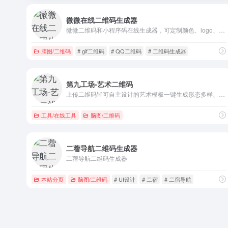
微微在线二维码生成器
微微二维码和小程序码在线生成器，可定制颜色、logo、背景图、前景图还有多种模板选择，录音语音、图文排版、趣味卡通、微博、微信、挥春、等彩色二维码制作，制作创意二维码无需学PS技术，轻松在线生成，十分适用于店铺商家使用
脑图/二维码
# gif二维码
# QQ二维码
# 二维码生成器
第九工场-艺术二维码
上传二维码皆可自主设计的艺术模板一键生成形态多样、风格各异的艺术二维码。
工具/在线工具
脑图/二维码
二蓿导航二维码生成器
二蓿导航二维码生成器
本站分页
脑图/二维码
# UI设计
# 二宿
# 二宿导航