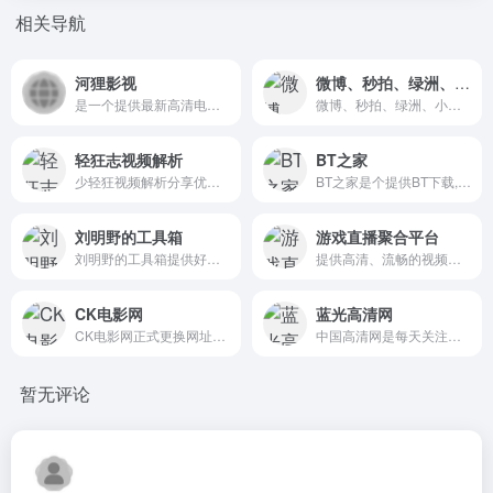
相关导航
河狸影视
微博、秒拍、绿洲、小咖秀视频图片解析下载
是一个提供最新高清电影和电视剧免费观看的平台，涵盖国内外最热门的VIP影视资源。
微博、秒拍、绿洲、小咖秀、晃咖视频图片在线解析下载工具支持解析微博和秒拍里的视频真实地址,解析出来的绿洲和小咖秀视频没有水印,并支持下载视频和视频封面到本地,手机和电脑上都适用,轻轻松松保存微博图片和视频到手机相册.
轻狂志视频解析
BT之家
少轻狂视频解析分享优质软件资源！
BT之家是个提供BT下载,bt种子的bt电影下载论坛.
刘明野的工具箱
游戏直播聚合平台
刘明野的工具箱提供好用、易用的工具，还在不断添加中，欢迎访问！
提供高清、流畅的视频、活动、赛事直播服务，不仅包含英雄联盟lol直播，炉石传说直播，dota2直播等游戏直播，更有大型活动直播、演唱会直播、美女直播，内容丰富
CK电影网
蓝光高清网
CK电影网正式更换网址为(www.hct1.com),上CK电影网免费观看全网最新热门电影、电视剧、动漫、综艺。
中国高清网是每天关注提供720p高清、1080p高清、蓝光原盘高清、高清3d高清、高清mv最新热门bt种子磁力链迅雷下载网站，是下载了解高清电影天堂！
暂无评论