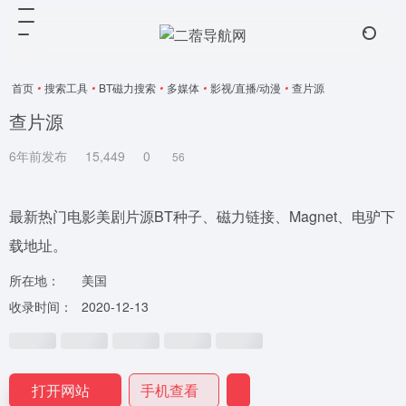
首页
•
搜索工具
•
BT磁力搜索
•
多媒体
•
影视/直播/动漫
•
查片源
查片源
6年前发布
15,449
0
56
最新热门电影美剧片源BT种子、磁力链接、Magnet、电驴下
载地址。
所在地：
美国
收录时间：
2020-12-13
打开网站
手机查看