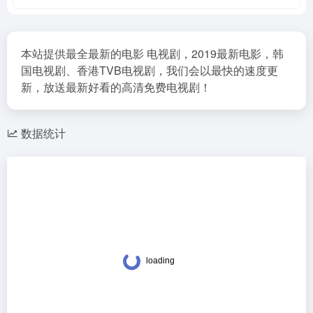
本站提供最全最新的电影 电视剧，2019最新电影，韩
国电视剧、香港TVB电视剧，我们会以最快的速度更
新，放送最新好看的高清免费电视剧！
数据统计