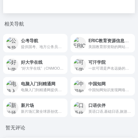
相关导航
公考导航
ERIC教育资源信息中心
提供国考、地方公务员考试咨询、考试题库、答题技巧、考试工具入口。提供2021国考、省考、事业编、教师、银行、考研、会计等公告、时间、职位表、报名、成绩、真题、网校、笔试面试辅导及IT培训等。
美国教育部资助的网站系列和世界上最大的教育资源数据库。
好大学在线
可汗学院
“好大学在线”（CNMOOC）是上海交通大学拥有的中国顶尖慕课平台。依托该平台，上海交通大学与百度及金智教育实施战略合作，致力于在互联网教育时代发展在线教育，让所有大学生有机会学习一流大学的课程并获得学分，让所有学习者能够享受优质教育资源，让“所有人都能上最好的大学”成为现实！
一款可谓是声名远扬的自学网站平台。Learn for free about math, art, computer programming, economics, physics, chemistry, biology, medicine, finance, history, and more. Khan Academy is a nonprofit with the mission of providing a free, world-class education for anyone, anywhere.
电脑入门到精通网
中国知网
电脑入门到精通网提供电脑技巧,计算机基础知识学习。包括电脑基础知识,电脑使用技巧,网络技术,办公软件,操作系统,视频教程等。让您快速掌握从入门到精通的电脑知识。
中国知网知识发现网络平台—面向海内外读者提供中国学术文献、外文文献、学位论文、报纸、会议、年鉴、工具书等各类资源统一检索、统一导航、在线阅读和下载服务。涵盖基础科学、文史哲、工程科技、社会科学、农业、经济与管理科学、医药卫生、信息科技等十大领域。
新片场
口语伙伴
新片场汇聚全球原创优质视频及创作人，提供4K、无广告、无水印视频观看，专业的视频艺术学习教程，正版视觉素材交易等，与百万创作人一起成长。
英语口语,基础日语,旅游英语,中级口语,图书馆英语,GMAT教程,口语比赛
暂无评论