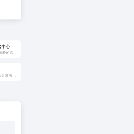
发者中心
最接近原生APP体验的高性能前端框架。
拥有大概140多万开发者用户，是代码托管必备之一。GitHub is where over 56 million developers shape the future of software, together. Contribute to the open source community, manage your Git repositories, review code like a pro, track bugs and features, power your CI/CD and DevOps workflows, and secure code before you commit it.