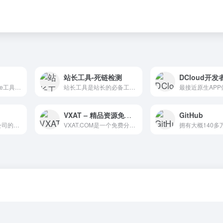
站长工具-死链检测
DCloud开
KOS工具箱（Kangle工具箱）：包含Kangle EP环境的防黑防扫爆底层防护、Kangle防CC、KOS-Kangle一键安装脚本、EP泛解析/泛绑定等等一键功能，以及Kangle主机自动备份（KOS云备份）等增值服务等等，欢迎使用，体验更多功能！
站长工具是站长的必备工具。经常上站长工具可以了解SEO数据变化。还可以检测网站死链接、蜘蛛访问、HTML格式检测、网站速度测试、友情链接检查、网站域名IP查询、PR、权重查询、alexa、whois查询等等。
VXAT – 精品资源免费下载
GitHub
收录了许多互联网公司的算法题目。Level up your coding skills and quickly land a job. This is the best place to expand your knowledge and get prepared for your next interview.
VXAT.COM是一个免费分享软件、源码、优惠活动、技术教程等精品资源的网站,覆盖资源网、娱乐网、线报网、技术网、源码网等站点资源。