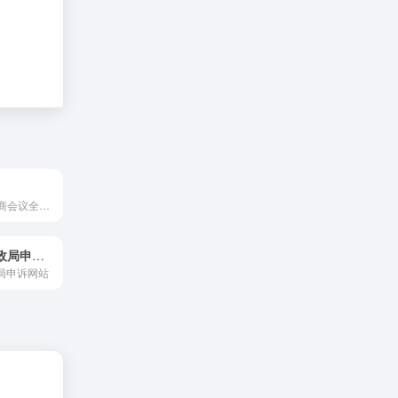
中国人民政治协商会议全国委员会官方门户网站
12305国家邮政局申诉网站
政局申诉网站