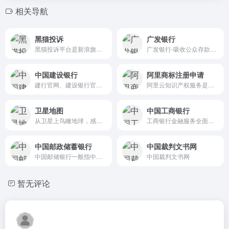
相关导航
黑猫投诉
广发银行
黑猫投诉平台是新浪旗下消费者投诉平台,快速解决315消费投诉,315投诉维权,共享服务投诉,购物平台投诉,旅游出行投诉,住宿投诉,娱乐生活投诉,教育培训投诉,金融支付投诉等,拥有海量企业库,各领域专家,专业律师团队及权威帮帮团来帮助消费者。
广发银行-吸收公众存款；发放短期、中期和长期贷款；办理国内外结算；办理票据承兑与贴现；发行金融债券；代理发行、代理兑付、承销政府债券
中国建设银行
阿里商标注册申请
建行官网、建设银行官方网站、建行、中国建设银行、存贷及银行卡、悦享生活、优智规划、账户查询、网点直通、便利服务、业务申请、电子银行开通、电话银行菜单定制、快搜快购、存款、贷款
阿里云知识产权服务是阿里云旗下为用户提供关于的商标注册申请，免费商标查询，商标转让交易及软件著作权登记、智能LOGO设计、正版图片等服务；同时还为用户提供商标维护/保护服务，为商标注册后续维护，提供全面专业的解决方案。阿里云商标注册申请全程在线代办服务，热门商标明码标价，海量高清正版图片素材任意下载，还有专业顾问1对1咨询服务，省时更省心。
卫星地图
中国工商银行
从卫星上鸟瞰地球，感受前所未有的视觉冲击。采用Google Earth Maps等开放接口技术构建，操作十分简便，鼠标点击即可轻松拖动、缩放地图画面。多源卫星地图与城市电子地图实时无缝切换，网上游历世界各地风景名胜，旅行景点地图地标在线分享。
工商银行金融服务全面介绍,投资理财信息丰富全面,在线交易方便快捷,满足客户专业化、多元化、人性化的金融服务需求,打造集业务、信息、交易、购物、互动于一体综合性金融服务平台。
中国邮政储蓄银行
中国裁判文书网
中国邮储银行一般指中国邮政储蓄银行。中国邮政储蓄银行可追溯至1919年开办的邮政储金业务，至今已有百年历史。
中国裁判文书网
暂无评论