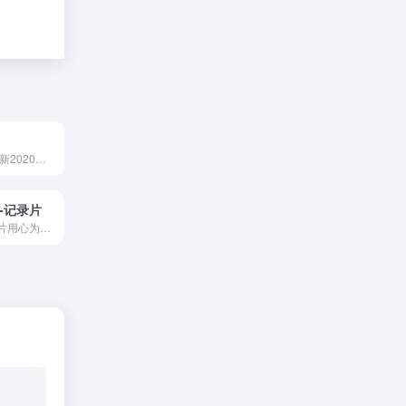
影视看看,每日更新2020最新高清晰好看的电影免费在线观看,高清下载,最新电影排行榜推荐,分享最新2018tvb最新电视剧无广告高清在线云播放。
fe-记录片
每天一小时纪录片用心为您推荐BBC、国家地理频道、探索频道、NHK、央视等纪录片频道好看的纪录片，经典纪录片排行榜，必看纪录片大全就在每天一小时!