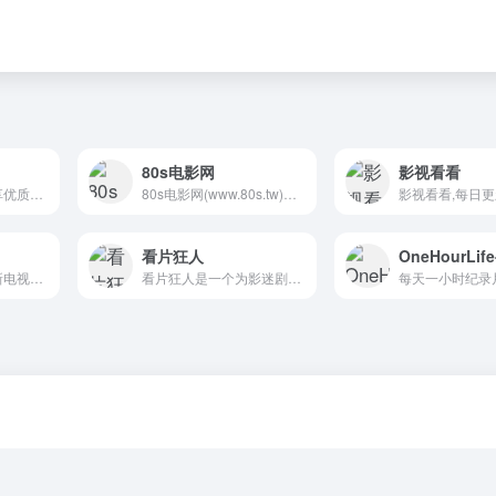
80s电影网
影视看看
少轻狂视频解析分享优质软件资源！
80s电影网(www.80s.tw)提供最新高清MP4电影,电视剧,动漫下载.采用迅雷磁力链方式下载,免费手机电影电视剧就上80s电影天堂
看片狂人
OneHourLi
爱追剧为您提供最新电视剧,好看的电视剧,韩剧剧情,韩剧抢先看,电视剧大全等同时提供电视剧剧情介绍,演员表角色信息,经典台词,电影,最新电影,韩国电影,电视剧主题曲插曲和娱乐资讯等免费极速播放。
看片狂人是一个为影迷剧迷朋友们建立的可免费在线观看,免费超前点播,下载高清视频资源的网站,每日收集全网最新的电影,电视剧,动漫,综艺,日剧,韩剧,美剧等高清资源供网友免费观看和下载。