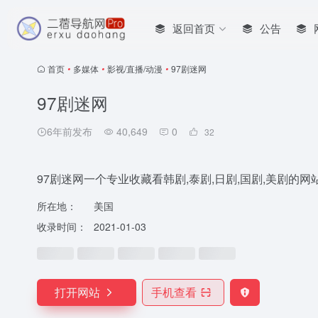
返回首页
公告
首页
•
多媒体
•
影视/直播/动漫
•
97剧迷网
97剧迷网
6年前发布
40,649
0
32
97剧迷网一个专业收藏看韩剧,泰剧,日剧,国剧,美剧的网站
所在地：
美国
收录时间：
2021-01-03
打开网站
手机查看