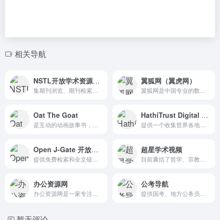
相关导航
NSTL开放学术资源系统网
翼狐网（翼虎网）
集期刊浏览、期刊检索两种功能为一体的开放式的期刊集成揭示与检索系统。
翼狐网是中国专业的数字艺术学习平台，致力于为用户提供优质的PS、CAD、maya、CDR、AI、AE、3dmax等软件教程，涵盖平面设计、游戏制作、影视后期、UI设计等九大行业，同时提供CG素材插件下载及最新设计资讯。
Oat The Goat
HathiTrust Digital Library
是互动的动画故事书，是新西兰教育部推出的欺凌预防倡议网站。Oat the Goat helps you talk to the children in your classroom about the choices they have when they see someone being bullied. Discover the interactive story now.
提供一个收集世界各地的数以百万计的图书数字化图书馆。
Open J-Gate 开放获取期刊
超星学术视频
提供免费检索和全文链接，包含学校、研究机构和行业期刊。
目前囊括了哲学、宗教、社会学、政治、文化科学、文学、艺术、历史等系列
办公资源网
公考导航
办公资源网是一家专注海量办公资源下载的网站,提供各种精美创意PPT模板、Excel模板、Word模板、免费音效资源及大量办公素材,包括个人简历Word模板,工作总结PPT,教育培训课件等大量办公模板,来办公资源网,办公不求人。
提供国考、地方公务员考试咨询、考试题库、答题技巧、考试工具入口。提供2021国考、省考、事业编、教师、银行、考研、会计等公告、时间、职位表、报名、成绩、真题、网校、笔试面试辅导及IT培训等。
暂无评论