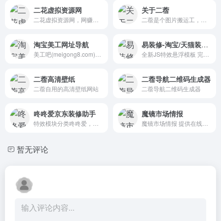
二花虚拟资源网
关于二蓿
二花虚拟资源网，网赚人的一站式资源服务站！
二蓿是个图片搬运工，把平时收集的书签和网友提供的网址做成了网站。
淘宝美工网址导航
易装修-淘宝/天猫装修代码生成工具
美工吧(meigong8.com)创办于2014年8月，于2019年6月进行全新改版，致力于为数十万淘宝美工提供一个专业、好用、智能的淘宝美工网址导航站，以提高美工工作效率为目标，在这里你可以找到任何工作中所需要的资源，包括但不限于各类素材资源、高清图库、字体、设计工具、装修工具以及各种美工神器、运营神器等，同时集成了各大搜索引擎，你可以最快的速度获取想要的资源。
全新JS特效悬浮模板 完美支持工具网站/淘宝天猫手机链接转换工具。
二蓿高清壁纸
二蓿导航二维码生成器
二蓿自用的高清壁纸网站
二蓿导航二维码生成器
咚咚爱京东装修助手
魔镜市场情报
特效模块分类咚咚爱，京东店铺装修专家！咚咚爱装修神器，美工最爱(告别代码、切图) 。轻松实现：热点热区连接/全屏轮播/自定义页面全屏/首页全屏/下拉菜单/弹出层/页内跳转锚点/搜索/倒计时/二维码/旺旺/分享等。京东装修一键采集器，让装修更简单。
魔镜市场情报 提供在线市场的行业和品牌数据
暂无评论