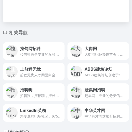
相关导航
拉勾网招聘
大街网
拉勾招聘是专业的互联网求职招聘网站。致力于提供真实可靠的互联网岗位求职招聘找工作信息，拥有海量的互联网人才储备，互联网行业找工作就上拉勾招聘，值得信赖的求职招聘网站。
大街网职位频道首页，为您提供高薪职位列表、名企职位推荐、热门行业推荐等相关信息，更多工作岗位等您应聘！想了解更多职位的招聘信息就来大街网。
上前程无忧
ABBS建筑论坛
前程无忧人才网面向全国,提供2021最新最全最准确的招聘网站信息,为企业和求职者提供人才招聘、求职、找工作、培训等在内的全方位的人力资源服务,更多求职找工作信息尽在前程无忧!
ABBS建筑论坛创建于1998年,为全球最大建筑专业论坛。涵盖从城市规划、建筑设计、室内设计、表现动画到建筑材料、施工技术、房地产的整个产业链。旗下还包括建筑微信、微博、品房网在内的建筑新传媒群
招聘狗
赶集网招聘
招聘狗，擅招聘，擅长帮助企业快速完成招聘任务，擅长帮助HR节省体力和时间，擅长帮助企业减少招聘成本，擅长帮助求职者快速拿到offer，而且居然还特别简单易用，用过之后都觉得顶呱呱的招聘网络平台。
赶集网，专业的分类信息网！免费发布查询房屋租售、求职招聘、二手物品、车辆买卖、生活黄页等杭州实用信息.赶集网-为生活服务 ganji.com！
LinkedIn英领
中华英才网
您专属的职场社区。675 million+ members | Manage your professional identity. Build and engage with your professional network. Access knowledge, insights and opportunities.
中华英才网芝加哥招聘网，为您提供芝加哥招聘，芝加哥找工作，芝加哥人才网，芝加哥求职信息，同时覆盖校园招聘、求职指导、职业测评、猎头服务等求职服务，中华英才网助您找到知名企业和高薪职位！
暂无评论