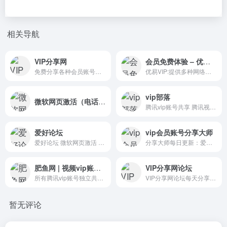
相关导航
VIP分享网
会员免费体验 – 优易VIP
免费分享各种会员账号的网站。
优易VIP:提供多种网络会员体验,有迅雷会员体验,爱奇艺会员体验,腾讯视频会员,qq旋风会员等等,想使用免费会员账号带来的方便就上优易体验馆. - 优易VIP - UEvip.cn
vip部落
微软网页激活（电话激活）
腾讯vip账号共享 腾讯视频会员 腾讯视频vip账号共享 腾讯视频vip 优酷会员账号共享
爱好论坛
vip会员账号分享大师
爱好论坛 微软网页激活 小爱共享密钥 最大的密钥分享网站
分享大师每日更新：爱奇艺会员免费三天,每小时爱奇艺会员账号共享最新更新 爱奇艺vip会员账号免费
肥鱼网 | 视频vip账号共享
VIP分享网论坛
所有腾讯vip账号独立共享，是一个专业的腾讯视频vip账号共享网站。
VIP分享网论坛每天分享2019最新最全的视频会员共享账号密码，包括腾讯视频会员、优酷会员、迅雷会员、百度网盘会员、芒果会员、乐视会员、爱奇艺会员等等。
暂无评论