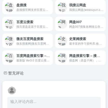
盘搜搜
我搜云网盘
盘搜搜官网支持百度云搜索、115网盘、360云盘、华为网盘、新浪微盘等搜索服务，是您工作、学习、娱乐的网盘搜索神器。
我搜云网盘(wosouyun.com)是一家专注于百度网盘资源搜索的百度网盘搜索引擎网站，亿级数据网盘资源让您轻松找到百度云资源！
百度云搜索
网盘007
搜百度盘是基于百度云搜索，最大的百度云网盘资源搜索中心，千万级数据量，让您一网打尽所有的百度网盘资源.
网盘007搜集各网络云存储,网盘平台用户分享资源,提供网盘搜索服务,是国内专业的网盘搜索引擎网站,致力于发现、分享、搜索用户云存储资源,让资源分享、查找更方便.
微友百度网盘搜索
史莱姆搜索
微友搜索网|微友百度网盘搜索,你懂的专业、强大、快速的百度云网盘资源搜索与下载引擎！
最丰富的学习资料库,收集整理了大量免费资源,教学资源,百度云资源,网盘资源。包含主流的资源搜索外,还能找到各行业细分的学习资源。
百度网盘搜索引擎 – 百度网盘之家
网盘搜索引擎 – 搜盘网
最新版 Ver3.0 百度云搜索,上亿免费资源分享平台
搜盘网（原盘子网），是一个专业的网盘搜索引擎，支持十多种网盘搜索，另外搜盘网还支持百度、豆丁文档搜索。
暂无评论