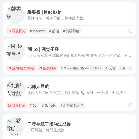
馨客栈 | Mackxin
关注分享，关注导航，关注馨客栈。
导航网站
# Mackxin
# 前端
# 前端导航
Mlito | 视觉圣经
mlito|米元素·全球最优美的视觉轻杂志!整合了关于艺术家、画家、设计师等最前沿的时尚插画、艺术作品等。
室内/建筑/环境
服装时尚
# Mayrti墨朗缇(Paris 1905)
# 人物
# 壁纸
北邮人导航
北邮人常用的导航页，随时随地 Byr.wiki。一个框，全能搜！若打开缓慢，请访问简洁版 http://so.byr.wiki/
导航网站
# Byr
# Byr.wiki
# 北京邮电大学
二蓿导航二维码生成器
二蓿导航二维码生成器