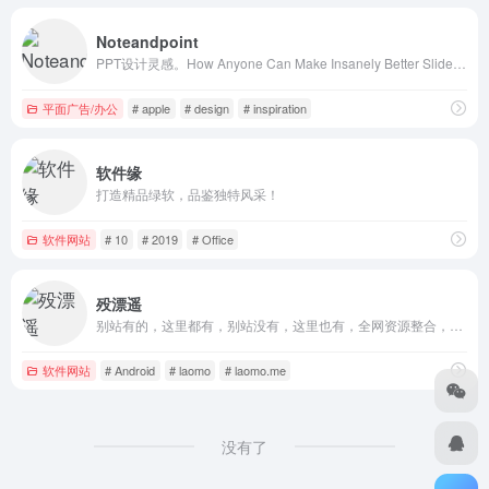
Noteandpoint
PPT设计灵感。How Anyone Can Make Insanely Better Slides by Sean Johnson - Note & Point
平面广告/办公
# apple
# design
# inspiration
软件缘
打造精品绿软，品鉴独特风采！
软件网站
# 10
# 2019
# Office
殁漂遥
别站有的，这里都有，别站没有，这里也有，全网资源整合，一个站就够了。一个不以营利为目的的分享网站，所有软件先自测后免费分享，尽最大努力让您享受各类VIP待遇。网站宗旨是：用户之所忧，我之所思，用户之所思，我之所行。
软件网站
# Android
# laomo
# laomo.me
没有了