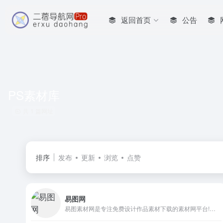
返回首页
公告
PS素材库
共 1 篇网址
排序
发布
更新
浏览
点赞
易图网
易图素材网是专注免费设计作品素材下载的素材网平台!易图网提供海量矢量图素材,矢量背景图片,矢量图库,以及PSD源文件素材,PS素材,设计模板,素材中国，设计素材,PPT素材，原创广告图片设计、电商淘宝素材中国、企业办公模板素材网,素材中国。