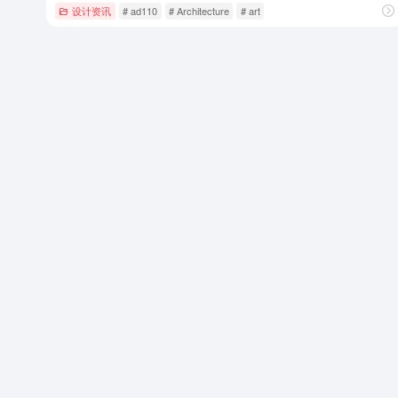
设计资讯
# ad110
# Architecture
# art