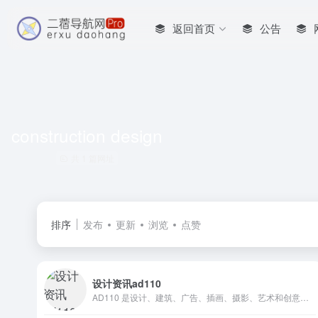
返回首页
公告
construction design
共 1 篇网址
排序
发布
更新
浏览
点赞
设计资讯ad110
AD110 是设计、建筑、广告、插画、摄影、艺术和创意人群最受推崇的中文互联网品牌之一，拥有全球最丰富的专业资源。2013年AGI（国际平面设计联盟）在伦敦召开全球会员大会期间，向全球会员介绍 AD110 是了解 AGI 的十大窗口之一；同年受邀担任AIGA（美国图形艺术设计研究院）策展人，The New York Times《纽约时报》等国际媒体曾专题报道，2017年AGI Open Paris巴黎年会 AD110 再次上榜...