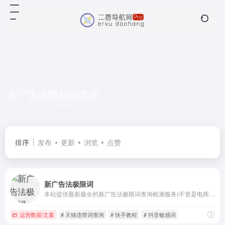
新广告法限制词查询
共 1 篇网址
排序
发布
更新
浏览
点赞
新广告法极限词
本站提供最新最全的新广告法极限词查询检测服务(不管是电商抖音快手短视频还是实体公司都适合使用本极限词查询检测工具哦),并提供个人收集管理违禁词词库服务,各行各业的违禁词敏感词都可提交，同时本站还支持文案、宝贝链接、文档及图片中的极限词识别检测查询，同时本站还会不定期分享新媒体相关干货文章及教程。
运营数据/文案
# 天猫违禁词查询
# 快手教程
# 抖音敏感词