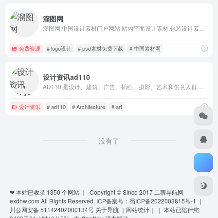
溜图网
溜图网,中国设计素材门户网站.站内平面设计素材,包装设计素材,节日素材,网页素材,行业素材,摄影素材免费下载,最全面的设计作品搜集,并为设计师提供交流的平台，是设计师成长必上的网站。
免费资源
# logo设计
# psd素材免费下载
# 中国素材网
设计资讯ad110
AD110 是设计、建筑、广告、插画、摄影、艺术和创意人群最受推崇的中文互联网品牌之一，拥有全球最丰富的专业资源。2013年AGI（国际平面设计联盟）在伦敦召开全球会员大会期间，向全球会员介绍 AD110 是了解 AGI 的十大窗口之一；同年受邀担任AIGA（美国图形艺术设计研究院）策展人，The New York Times《纽约时报》等国际媒体曾专题报道，2017年AGI Open Paris巴黎年会 AD110 再次上榜...
设计资讯
# ad110
# Architecture
# art
没有了
❤ 本站已收录
1350
个网站 ｜ Copyright © Since 2017
二蓿导航网
exdhw.com
All Rights Reserved.
ICP备案号：蜀ICP备2022003815号-1
｜
川公网安备 51142402000134号
关于导航
｜
网站统计
｜
｜
本站已陪伴您: