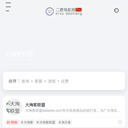
大淘客联盟
共 1 篇网址
排序
发布
更新
浏览
点赞
大淘客联盟
大淘客联盟dataoke.com专注优质商品内容打造，为广大淘宝客提供精选商品，节省时间及人力成本！联盟本着专注单品、极致转化的使命，提供业务包括领券优惠精选、鹊桥精选，以及淘宝客运营干货，帮助大家实现利益最大化，同时帮助淘宝卖家打造爆款，带动销售！
网购
# 大淘客
# 大淘客联盟
# 淘大客