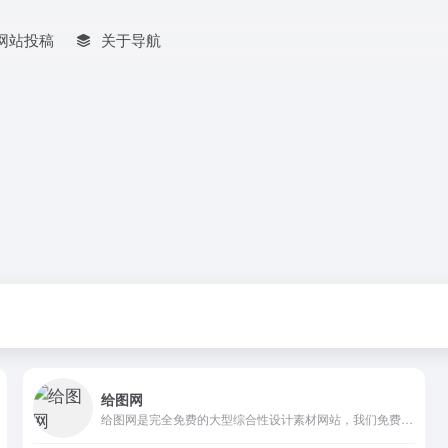
网站投稿
关于导航
给图网
给图网是完全免费的大型综合性设计素材网站，我们免费提供高清透明免抠元素、矢量图标素材、海报广告背景、电商淘宝套图模板、office办公文档、壁纸插画等大量模板素材源文件，包含psd，ai，png，cdr，dwg，eps，jpg，ppt，excel，word等各种格式素材。