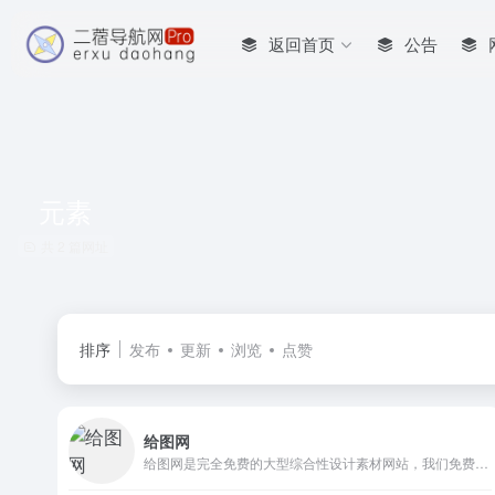
返回首页
公告
元素
共 2 篇网址
排序
发布
更新
浏览
点赞
给图网
给图网是完全免费的大型综合性设计素材网站，我们免费提供高清透明免抠元素、矢量图标素材、海报广告背景、电商淘宝套图模板、office办公文档、壁纸插画等大量模板素材源文件，包含psd，ai，png，cdr，dwg，eps，jpg，ppt，excel，word等各种格式素材。